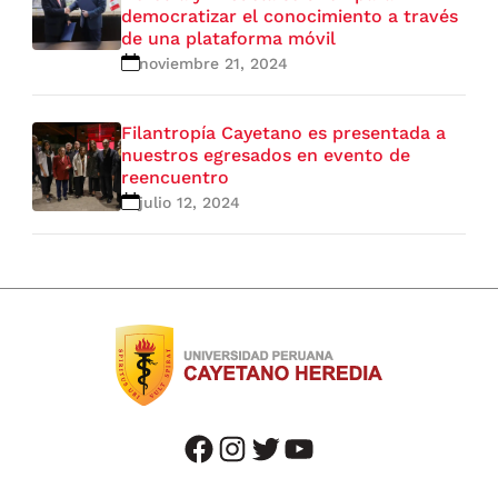
democratizar el conocimiento a través
de una plataforma móvil
noviembre 21, 2024
Filantropía Cayetano es presentada a
nuestros egresados en evento de
reencuentro
julio 12, 2024
facebook
instagram
twitter
youtube