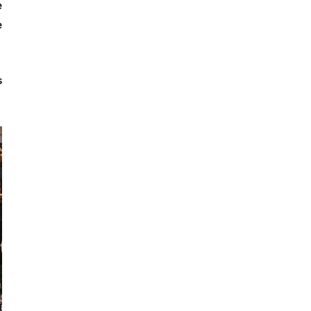
e
e
s