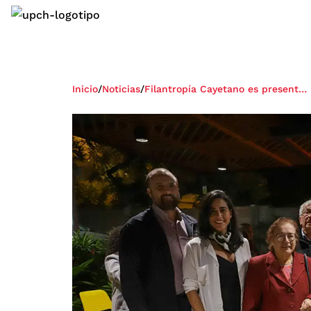
Inicio
/
Noticias
/
Filantropía Cayetano es presentada a nuestros egresados en evento de reencuentro